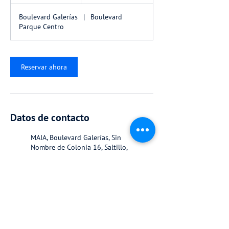
0
Boulevard Galerías
|
Boulevard
m
Parque Centro
i
n
Reservar ahora
Datos de contacto
MAIA, Boulevard Galerías, Sin
Nombre de Colonia 16, Saltillo,
Coahuila, Mexico
Boulevard Parque Centro 1425,
Sin Nombre de Colonia 16,
Saltillo, Coahuila, Mexico