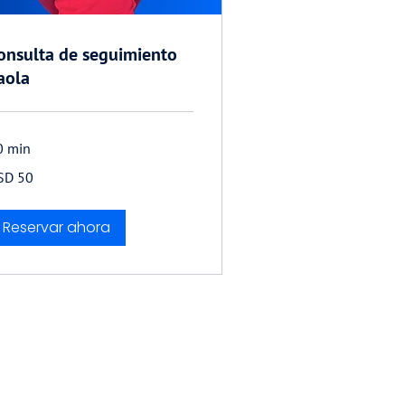
onsulta de seguimiento
aola
0 min
SD 50
lares
tadounidenses
Reservar ahora