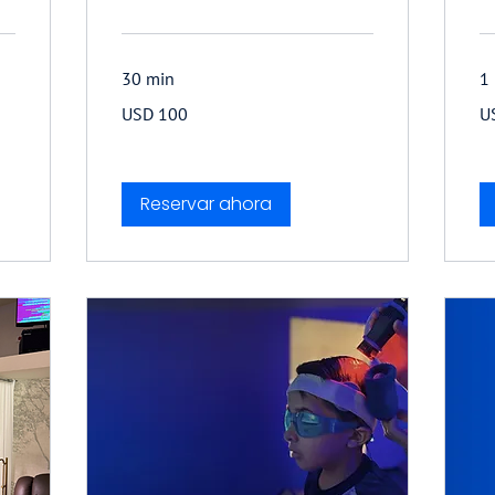
30 min
1
100
15
USD 100
U
dólares
dó
estadounidenses
es
Reservar ahora