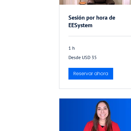
Sesión por hora de
EESystem
1 h
Desde
Desde USD 35
35
dólares
estadounidenses
Reservar ahora