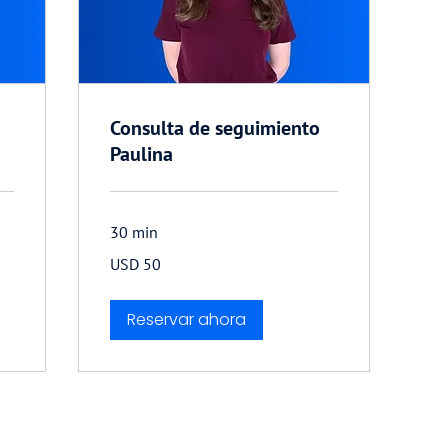
Consulta de seguimiento
Paulina
30 min
50
USD 50
dólares
estadounidenses
Reservar ahora