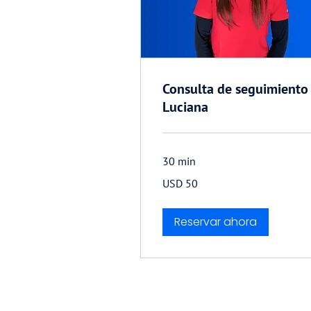
Consulta de seguimiento
Luciana
30 min
50
USD 50
dólares
estadounidenses
Reservar ahora