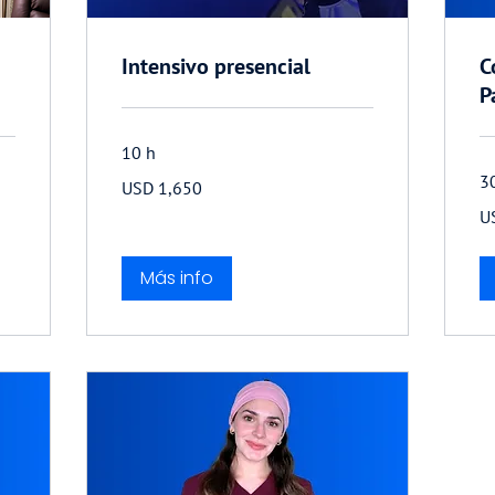
Intensivo presencial
C
P
10 h
1,650
3
USD 1,650
dólares
estadounidenses
50
U
dó
es
Más info