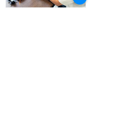
05
¿Qué diferencia hay entre tomar
una cita de evaluación virtual o
presencial?
En ambas modalidades se realiza una
valoración, se determina el hemisferio
que debe de estimularse, se dan
recomendaciones en base a los
hallazgos y se comparte una guía de
trabajo dependiendo el hemisferio a
estimular. Pero en la cita presencial se
tiene oportunidad de evaluar al