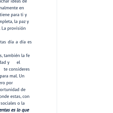
cuchar ideas de 
sonalmente en 
iene para ti y 
pleta, la paz y 
. La provisión 
tas día a día es 
s, también la fe 
d y      el 
  te consideres 
 para mal. Un 
ero por 
portunidad de 
donde estas, con 
sociales o la 
entas es lo que 