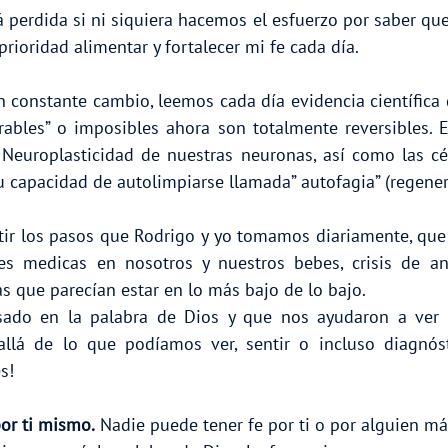
tá perdida si ni siquiera hacemos el esfuerzo por saber que
rioridad alimentar y fortalecer mi fe cada día.
n constante cambio, leemos cada día evidencia científica 
ables” o imposibles ahora son totalmente reversibles. E
 Neuroplasticidad de nuestras neuronas, así como las cé
u capacidad de autolimpiarse llamada” autofagia” (regenera
ir los pasos que Rodrigo y yo tomamos diariamente, que
tes medicas en nosotros y nuestros bebes, crisis de an
as que parecían estar en lo más bajo de lo bajo.
ado en la palabra de Dios y que nos ayudaron a ver m
 allá de lo que podíamos ver, sentir o incluso diagnós
s!
or ti mismo.
 Nadie puede tener fe por ti o por alguien más.