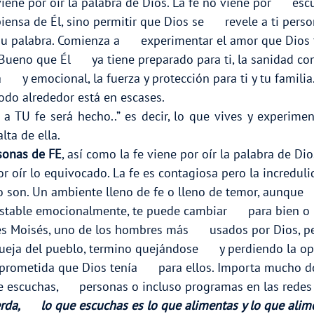
viene por oír la palabra de Dios. La fe no viene por      es
iensa de Él, sino permitir que Dios se      revele a ti per
u palabra. Comienza a      experimentar el amor que Dios t
ueno que Él      ya tiene preparado para ti, la sanidad com
      y emocional, la fuerza y protección para ti y tu familia
todo alrededor está en escases.
a TU fe será hecho..” es decir, lo que vives y experimen
lta de ella.
sonas de FE
, así como la fe viene por oír la palabra de Dio
por oír lo equivocado. La fe es contagiosa pero la incredulida
 son. Un ambiente lleno de fe o lleno de temor, aunque    
estable emocionalmente, te puede cambiar      para bien o
s Moisés, uno de los hombres más      usados por Dios, p
ueja del pueblo, termino quejándose      y perdiendo la o
a prometida que Dios tenía      para ellos. Importa mucho 
e escuchas,      personas o incluso programas en las redes 
da,      lo que escuchas es lo que alimentas y lo que alim