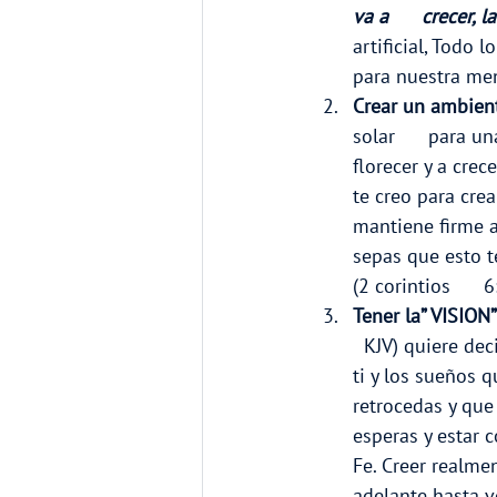
va a      crecer, 
artificial, Todo 
para nuestra men
Crear un ambien
solar      para u
florecer y a crece
te creo para cre
mantiene firme a 
sepas que esto t
(2 corintios      6
Tener la” VISION”
  KJV) quiere dec
ti y los sueños q
retrocedas y que 
esperas y estar 
Fe. Creer realmen
adelante hasta v