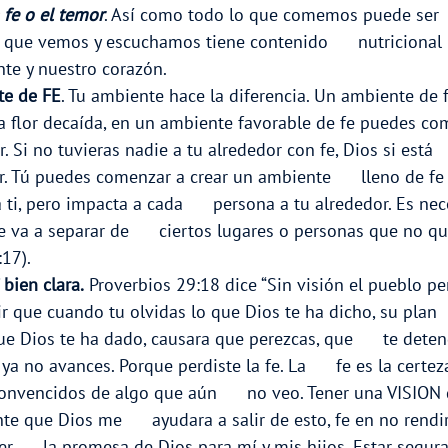
la fe o el temor
. Así como todo lo que comemos puede ser    
lo que vemos y escuchamos tiene contenido      nutricional 
te y nuestro corazón.
te de FE
. Tu ambiente hace la diferencia. Un ambiente de f
na flor decaída, en un ambiente favorable de fe puedes com
r. Si no tuvieras nadie a tu alrededor con fe, Dios si está   
ar. Tú puedes comenzar a crear un ambiente      lleno de fe
ti, pero impacta a cada      persona a tu alrededor. Es ne
e va a separar de      ciertos lugares o personas que no qu
:17). 
 bien clara.
 Proverbios 29:18 dice “Sin visión el pueblo pere
ir que cuando tu olvidas lo que Dios te ha dicho, su plan  
ue Dios te ha dado, causara que perezcas, que      te deten
ya no avances. Porque perdiste la fe. La      fe es la certez
convencidos de algo que aún      no veo. Tener una VISION 
te que Dios me      ayudara a salir de esto, fe en no rend
er      la promesa de Dios para mí y mis hijos. Estar segur