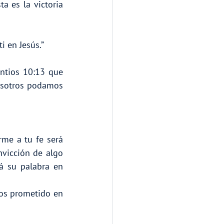
 es la victoria 
i en Jesús.”
intios 10:13 que 
osotros podamos 
me a tu fe será 
nvicción de algo 
 su palabra en 
nos prometido en 