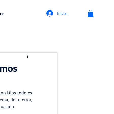
Iniciar sesión
re
emos
Con Dios todo es 
ma, de tu error, 
tuación. 