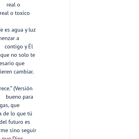
  real o 
real o toxico 
e es agua y luz 
enzar a      
   contigo y Él 
 que no solo te 
cesario que 
ieren cambiar. 
ce.” (Versión    
    bueno para 
gas, que 
a de lo que tú 
del futuro es 
irme sino seguir 
a que Dios 