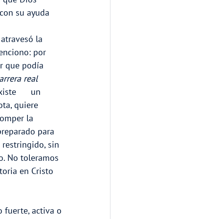
con su ayuda     
atravesó la 
enciono: por 
r que podía 
arrera real      
xiste      un 
ta, quiere 
romper la 
 preparado para 
 restringido, sin 
to. No toleramos 
toria en Cristo 
fuerte, activa o 