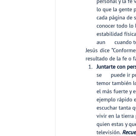
personal y la fe 
lo que la gente p
cada página de s
conocer todo lo B
estabilidad física
aun      cuando 
Jesús dice “Conforme 
resultado de la fe o fa
Juntarte con per
se      puede ir 
temor también lo
el más fuerte y 
ejemplo rápido e
escuchar tanta q
vivir en la tierr
quien estas y qu
televisión. 
Recuer