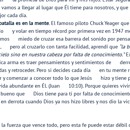
e vamos a llegar al lugar que Él tiene para nosotros, y que 
jor cada día.
batalla es en la mente
. El famoso piloto Chuck Yeager que 
do      y volar en tiempo récord por primera vez en 1947 m
mos      miedo de cruzar esa barrera del sonido por pensa
,      pero al cruzarlo con tanta facilidad, aprendí que 
“la b
cielo sino en nuestra cabeza por falta de conocimiento.”
 E
ca arma es traer pensamientos y sentimientos de      derro
das y retroceder. Pero si decides cada día      en tu mente 
r y comenzar a conocer todo lo que Jesús      hizo y tiene
 vida abundante en Él. (Juan      10:10). Porque quieres vivir
 bueno que      Dios tiene para ti por falta de conocimien
   en derrota cuando Dios ya nos hizo libres y nos dio la vic
 la fuerza que vence todo, pero esta fe puede estar débil o 