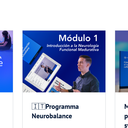
🇮🇹Programma
M
Neurobalance
p
s