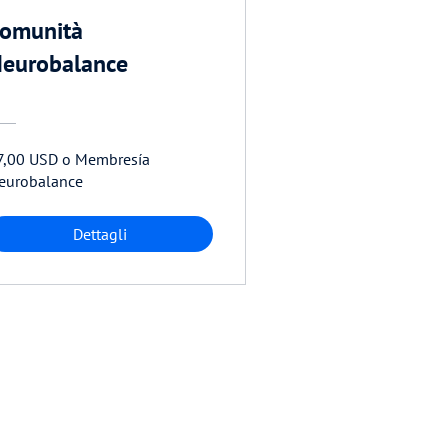
omunità
eurobalance
7,00 USD o Membresía
eurobalance
Dettagli