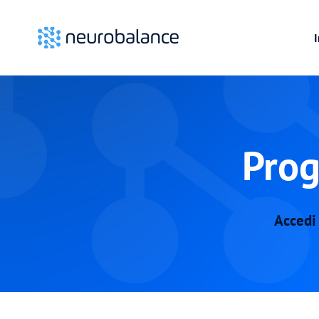
I
Prog
Accedi 