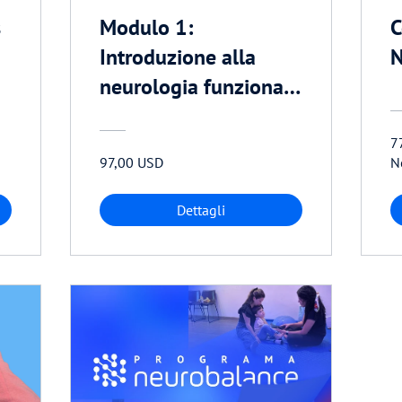
s
Modulo 1:
C
Introduzione alla
N
neurologia funzionale
maturativa
7
97,00 USD
N
Dettagli