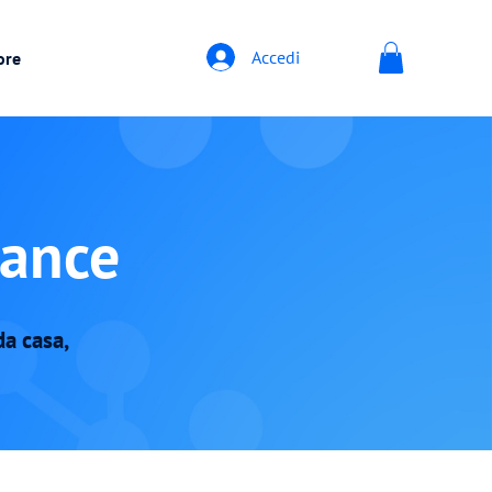
Accedi
ore
lance
da casa,