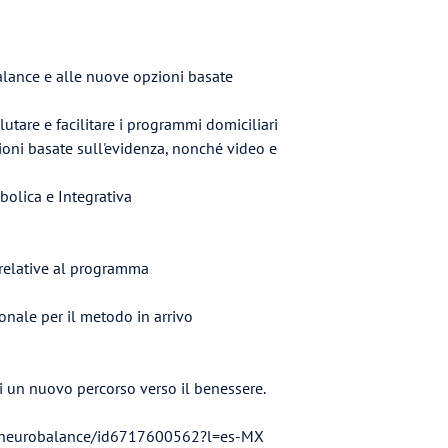
ance e alle nuove opzioni basate
utare e facilitare i programmi domiciliari
ioni basate sull'evidenza, nonché video e
olica e Integrativa
i
relative al programma
nale per il metodo in arrivo
ri un nuovo percorso verso il benessere.
p/neurobalance/id6717600562?l=es-MX