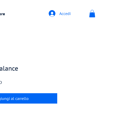
Accedi
ore
alance
Prezzo
D
scontato
iungi al carrello