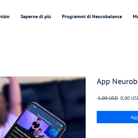
nizio
Saperne di più
Programmi di Neurobalance
M
App Neurob
Prezzo
 1,00 USD 
0,00 US
regolare
Agg