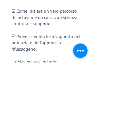
☑️ Come iniziare un vero percorso
di inclusione da casa, con scienza,
struttura e supporto.
☑️ Prove scientifiche a supporto del
potenziale dell'approccio
riflessogeno.
La Masterclass include:
Moduli didattici per genitori e
terapisti
Video per la valutazione dei riflessi
primitivi per tutte le età
Diversi video per la stimolazione
specifica dei riflessi
Video di stimolazione attiva con
attività educative e all'aperto
Schede informative rapide per ogni
riflesso primitivo e il suo impatto