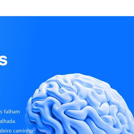
s
as falham
alhada.
adeiro caminho