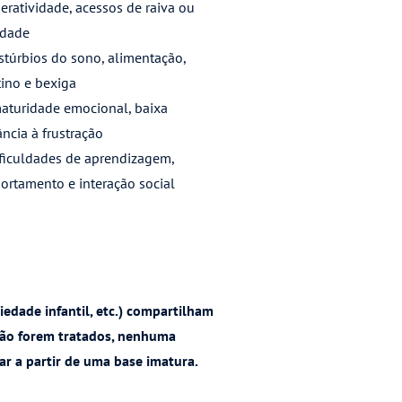
eratividade, acessos de raiva ou
edade
istúrbios do sono, alimentação,
tino e bexiga
aturidade emocional, baixa
ância à frustração
ficuldades de aprendizagem,
rtamento e interação social
edade infantil, etc.) compartilham
 não forem tratados, nenhuma
ar a partir de uma base imatura.