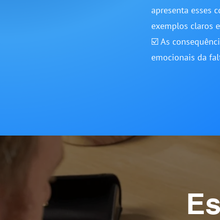
apresenta esses 
exemplos claros e
☑️ As consequênc
emocionais da fal
Es