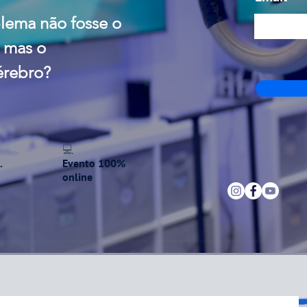
blema não fosse o
 mas o
érebro?
💻
.
Evento 100%
online