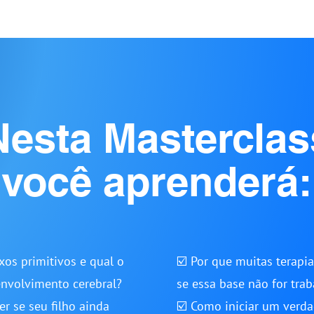
Nesta Masterclas
você aprenderá:
xos primitivos e qual o
☑️ Por que muitas terapi
envolvimento cerebral?
se essa base não for trab
r se seu filho ainda
☑️ Como iniciar um verd