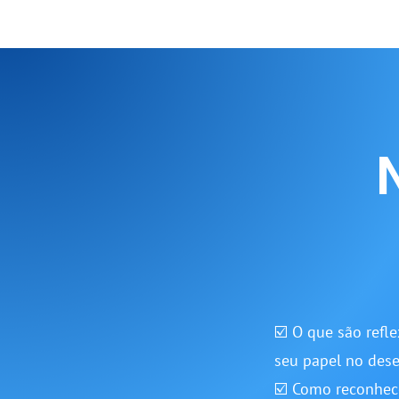
☑️ O que são refle
seu papel no des
☑️ Como reconhece