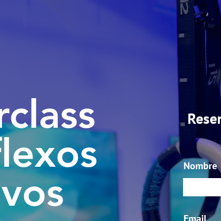
class
Reser
lexos
Nombre
ivos
Email