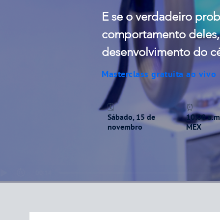
E se o verdadeiro pro
comportamento deles,
desenvolvimento do c
Masterclass gratuita ao vivo
🗓️
⏰
Sábado, 15 de
10:00 a.m
novembro
MEX