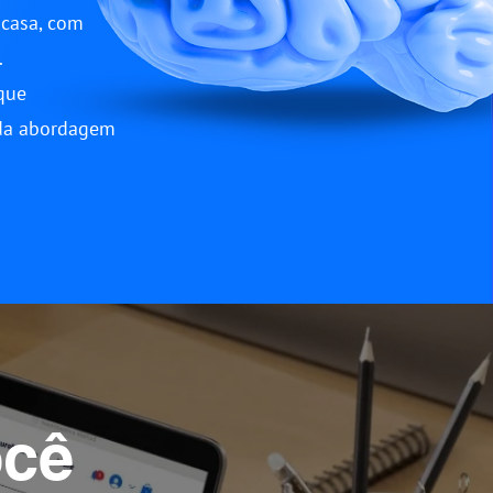
 casa, com
.
 que
da abordagem
ocê