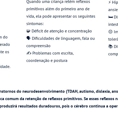
Quando uma criança retém reflexos
⚡ Hip
primitivos além do primeiro ano de
ansi
vida, ela pode apresentar os seguintes
🛏️ D
sintomas:
intes
🧩 Déficit de atenção e concentração
😔 Im
ém do
🗣️ Dificuldades de linguagem, fala ou
toler
perado
compreensão
📚 Di
te os
✍️ Problemas com escrita,
compo
coordenação e postura
idade.
nstornos do neurodesenvolvimento (TDAH, autismo, dislexia, ansi
tica comum da retenção de reflexos primitivos. Se esses reflexos
produzirá resultados duradouros, pois o cérebro continua a oper