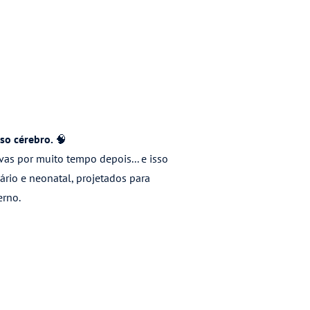
so cérebro. 🧠
as por muito tempo depois... e isso
rio e neonatal, projetados para
erno.