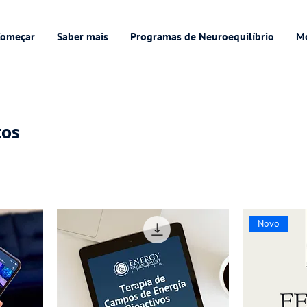
omeçar
Saber mais
Programas de Neuroequilíbrio
M
tos
Novo