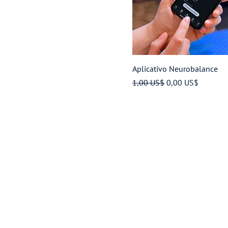
Aplicativo Neurobalance
Preço normal
Preço promociona
1,00 US$
0,00 US$