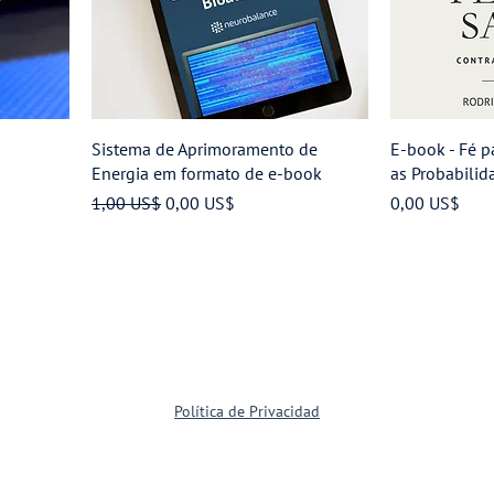
Sistema de Aprimoramento de
E-book - Fé p
Energia em formato de e-book
as Probabilid
l
Preço normal
Preço promocional
Preço
1,00 US$
0,00 US$
0,00 US$
Política de Privacidad