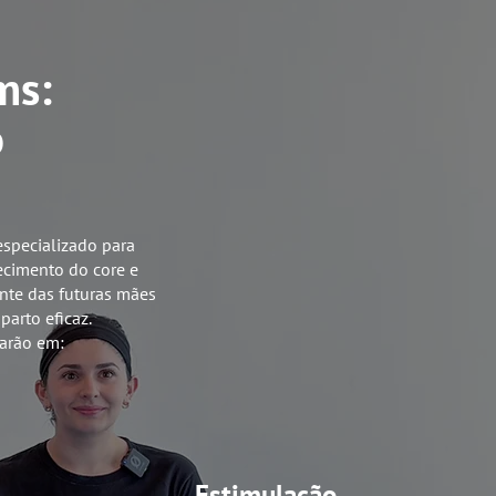
ms:
o
specializado para
lecimento do core e
ente das futuras mães
arto eficaz.
harão em:
Estimulação