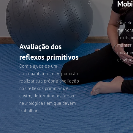
Mobi
Exercíc
melhora
flexibil
Avaliação dos
manter 
movimen
reflexos primitivos
gravide
Com a ajuda de um
acompanhante, eles poderão
realizar sua própria avaliação
dos reflexos primitivos e,
assim, determinar as áreas
neurológicas em que devem
trabalhar.