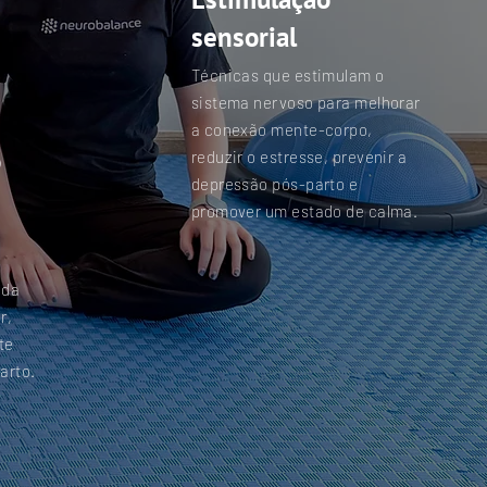
sensorial
Técnicas que estimulam o
sistema nervoso para melhorar
a conexão mente-corpo,
o
reduzir o estresse, prevenir a
depressão pós-parto e
promover um estado de calma.
a
 da
r,
te
arto.