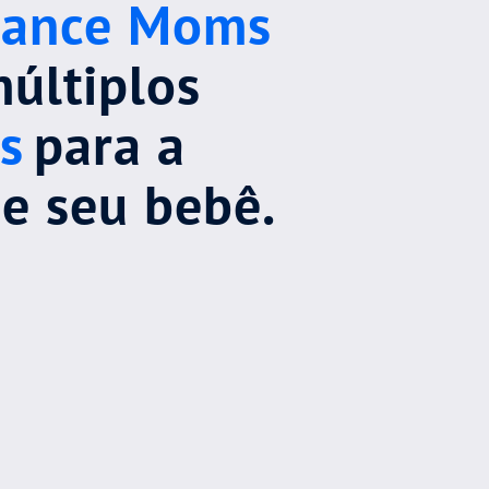
lance Moms
múltiplos
s
para a
 e seu bebê.