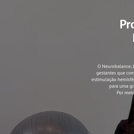
Pr
O Neurobalance, 
gestantes que comb
estimulação hemisfér
para uma gr
Por meio