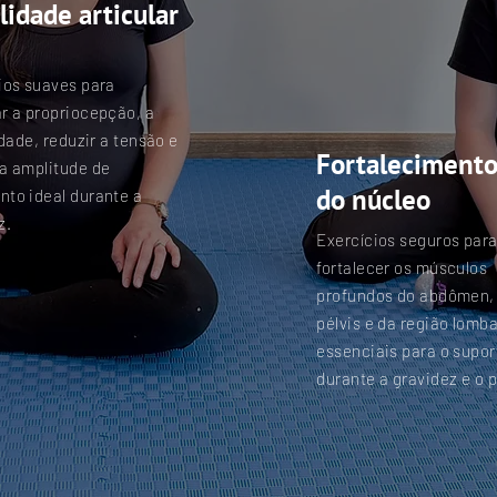
lidade articular
ios suaves para
r a propriocepção, a
idade, reduzir a tensão e
Fortaleciment
a amplitude de
do núcleo
to ideal durante a
z.
Exercícios seguros par
fortalecer os músculos
profundos do abdômen,
pélvis e da região lomba
essenciais para o supor
durante a gravidez e o p