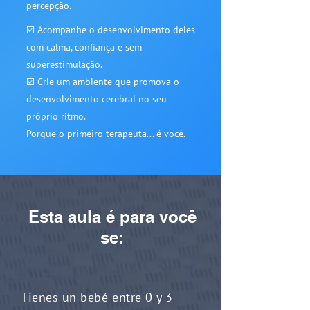
percepção.
☑️ Acompanhe o desenvolvimento deles
com calma, confiança e sem
superestimulação.
☑️ Crie um ambiente que promova o
desenvolvimento cerebral no seu
próprio ritmo.
Porque o primeiro terapeuta... é você.
Esta aula é para você
se:
Tienes un bebé entre 0 y 3