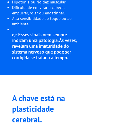
Hipotonia ou rigidez muscular
Dificuldade em virar a cabeça,
empurrar, rolar ou engatinhar.
Alta sensibilidade ao toque ou ao
ambiente
Esses sinais nem sempre
👉
indicam uma patologia. Às vezes,
revelam uma imaturidade do
sistema nervoso que pode ser
corrigida se tratada a tempo.
A chave está na
plasticidade
cerebral.