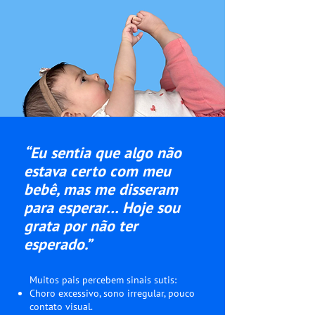
“Eu sentia que algo não
estava certo com meu
bebê, mas me disseram
para esperar… Hoje sou
grata por não ter
esperado.”
Muitos pais percebem sinais sutis:
Choro excessivo, sono irregular, pouco
contato visual.