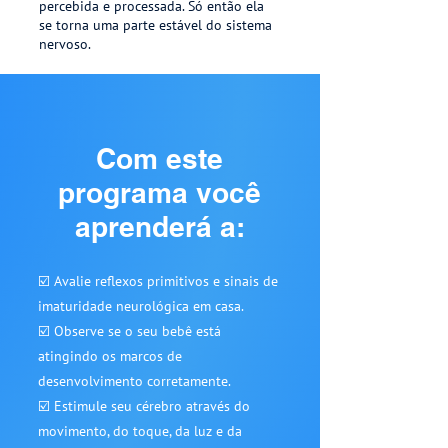
percebida e processada. Só então ela
se torna uma parte estável do sistema
nervoso.
Com este
programa você
aprenderá a:
☑️ Avalie reflexos primitivos e sinais de
imaturidade neurológica em casa.
☑️ Observe se o seu bebê está
atingindo os marcos de
desenvolvimento corretamente.
☑️ Estimule seu cérebro através do
movimento, do toque, da luz e da