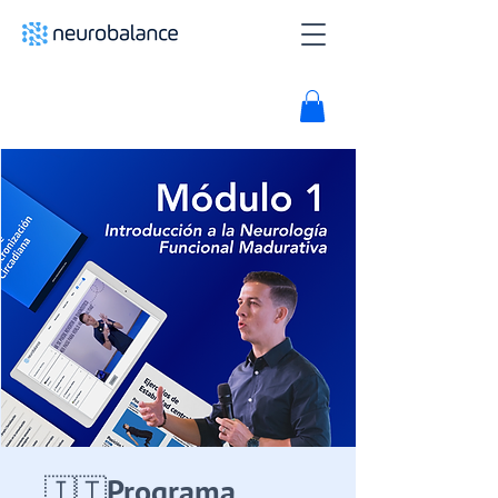
🇮🇹Programa