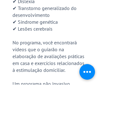
✔ Dislexia
✔ Transtorno generalizado do
desenvolvimento
✔ Síndrome genética
✔ Lesões cerebrais
No programa, você encontrará
vídeos que o guiarão na
elaboração de avaliações práticas
em casa e exercícios relacionados
à estimulação domiciliar.
Um programa não invasivo,
desenvolvido para obter
mudanças reais e duradouras na
saúde de cada pessoa.
Tenha acesso a muitas risadas e
melhore seu ambiente terapêutico
em casa.